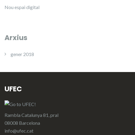
Nou espai digital
Arxius
gener 2018
UFEC
Rambla Catalunya 81, pral
08008 Barcelona
info@ufec.cat